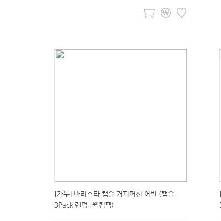
[카누] 바리스타 캡슐 커피머신 어반 (캡슐
3Pack 랜덤+웰컴팩)