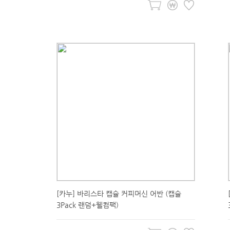
[카누] 바리스타 캡슐 커피머신 어반 (캡슐
3Pack 랜덤+웰컴팩)