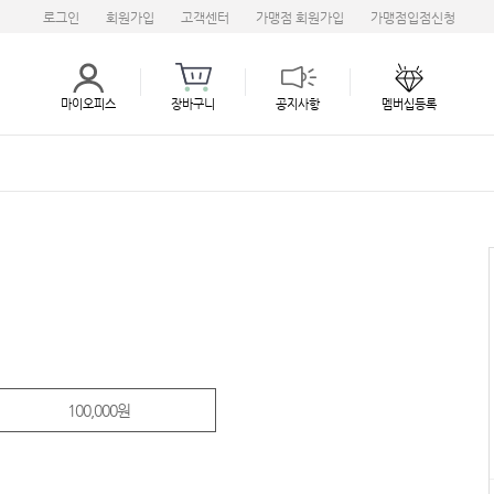
로그인
회원가입
고객센터
가맹점 회원가입
가맹점입점신청
마이오피스
장바구니
공지사항
멤버십등록
100,000원