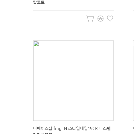
탑코트
더페이스샵 fmgt.N 스타일네일19CR 파스텔