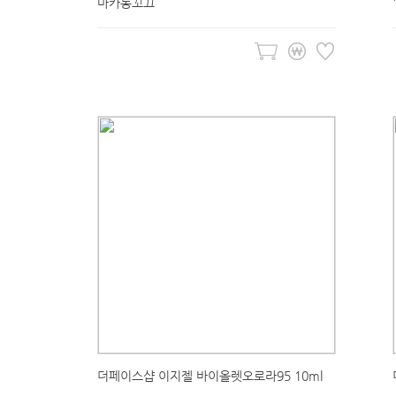
마카롱꼬끄
더페이스샵 이지젤 바이올렛오로라95 10ml