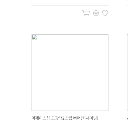
더페이스샵 고광택2스텝 버퍼(퀵샤이닝)