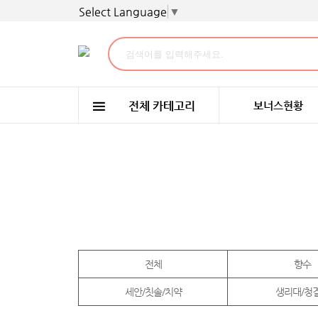
Select Language
▼
보너스현황
전체
향수
세안/칫솔/치약
생리대/청